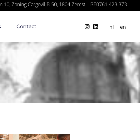
n 10, Zoning Cargovil B-50, 1804 Zemst – BE0761.423.373
nl
en
s
Contact